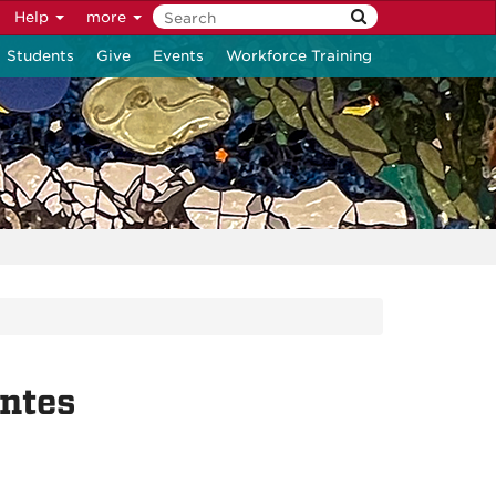
Help
more
Students
Give
Events
Workforce Training
ntes