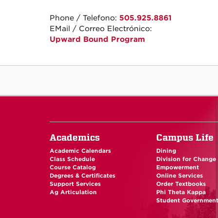
Phone / Telefono:
505.925.8861
EMail / Correo Electrónico:
Upward Bound Program
Academics
Campus Life
Academic Calendars
Dining
Class Schedule
Division for Change
Course Catalog
Empowerment
Degrees & Certificates
Online Services
Support Services
Order Textbooks
Ag Articulation
Phi Theta Kappa
Student Governmen