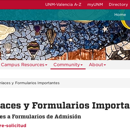
UNM-Valencia A-Z
myUNM
Directory
Home
Campus Resources
Community
About
nlaces y Formularios Importantes
aces y Formularios Importa
es a Formularios de A
dmisión
re-solicitud