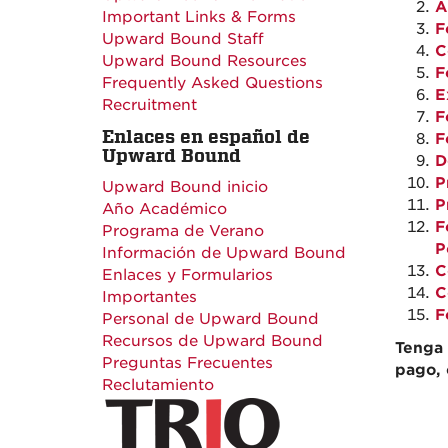
A
Important Links & Forms
F
Upward Bound Staff
C
Upward Bound Resources
F
Frequently Asked Questions
E
Recruitment
F
Enlaces en español de
F
Upward Bound
D
P
Upward Bound inicio
P
Año Académico
F
Programa de Verano
P
Información de Upward Bound
C
Enlaces y Formularios
C
Importantes
F
Personal de Upward Bound
Recursos de Upward Bound
Tenga 
Preguntas Frecuentes
pago, 
Reclutamiento