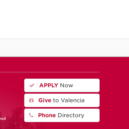
APPLY
Now
A
Give
to Valencia
Phone
Directory
ncil